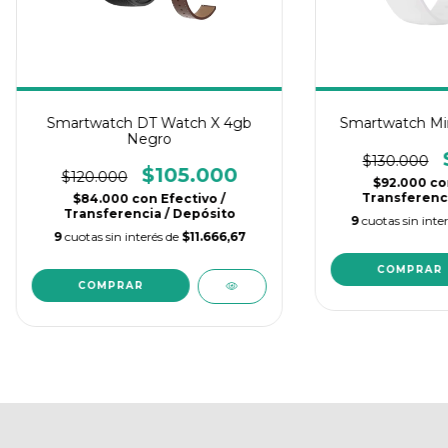
Smartwatch DT Watch X 4gb
Smartwatch Min
Negro
$130.000
$105.000
$120.000
$92.000
co
Transferenci
$84.000
con
Efectivo /
Transferencia / Depósito
9
cuotas sin inte
9
cuotas sin interés de
$11.666,67