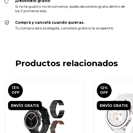
¡Devolvelo gratis!
Si no te gustó o no te convence, podés devolverlo gratis dentro de
los 3 primeros días.
Comprá y cancelá cuando quieras.
Tu compra está protegida, cancelala gratis si te arrepentís.
Productos relacionados
13
%
12
%
OFF
OFF
ENVÍO GRATIS
ENVÍO GRATIS