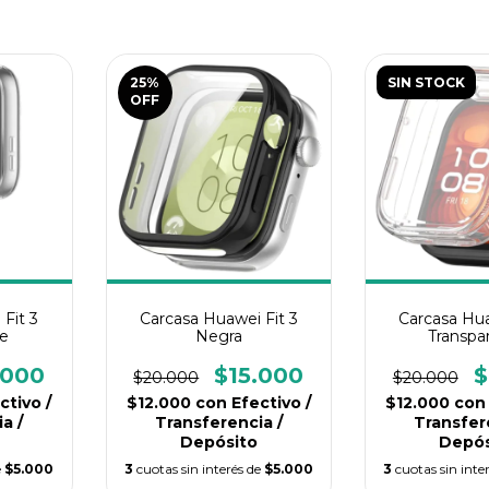
25
%
SIN STOCK
OFF
Fit 3
Carcasa Huawei Fit 3
Carcasa Hua
te
Negra
Transpa
.000
$15.000
$
$20.000
$20.000
ctivo /
$12.000
con
Efectivo /
$12.000
con
a /
Transferencia /
Transfer
Depósito
Depós
e
$5.000
3
cuotas sin interés de
$5.000
3
cuotas sin inte