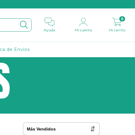
0
Ayuda
Mi cuenta
Mi carrito
ica de Envíos