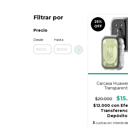
Filtrar por
25
%
OFF
Precio
Desde
Hasta
Carcasa Huawei 
Transparen
$15
$20.000
$12.000
con
Efe
Transferenci
Depósito
3
cuotas sin interés d