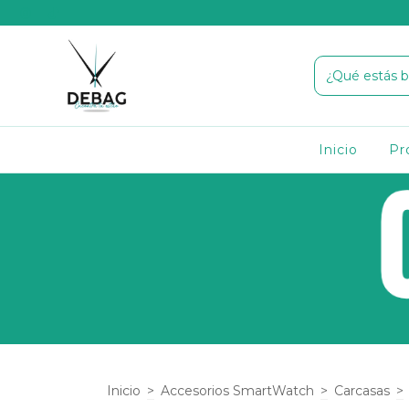
Inicio
Pr
Inicio
>
Accesorios SmartWatch
>
Carcasas
>