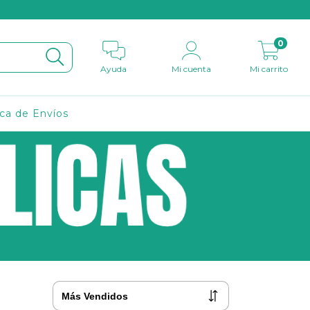
0
Ayuda
Mi cuenta
Mi carrito
ica de Envíos