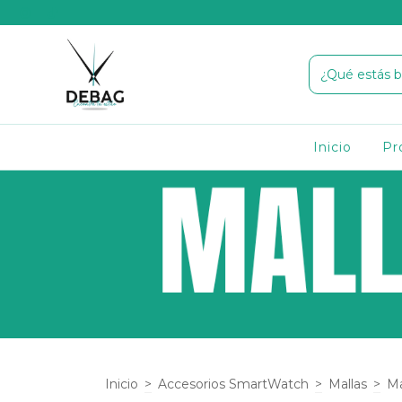
Inicio
Pr
Inicio
>
Accesorios SmartWatch
>
Mallas
>
Ma