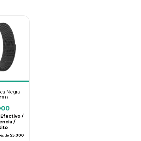
ica Negra
0mm
000
Efectivo /
encia /
ito
rés de
$5.000