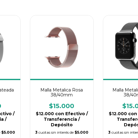
lateada
Malla Metalica Rosa
Malla Metal
38/40mm
38/4
0
$15.000
$15.
ctivo /
$12.000
con
Efectivo /
$12.000
con
a /
Transferencia /
Transfer
Depósito
Depós
e
$5.000
3
cuotas sin interés de
$5.000
3
cuotas sin inte