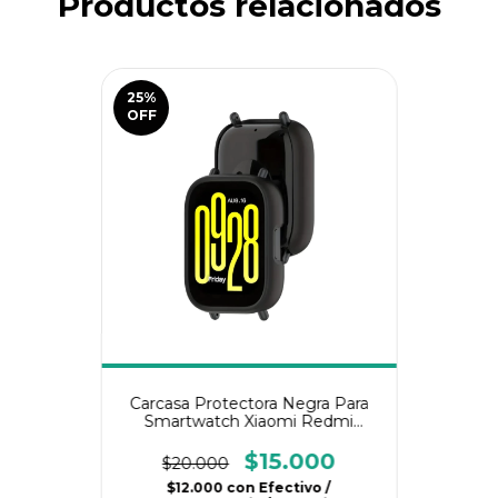
Productos relacionados
25
%
OFF
Carcasa Protectora Negra Para
Smartwatch Xiaomi Redmi
Watch 5 Active
$15.000
$20.000
$12.000
con
Efectivo /