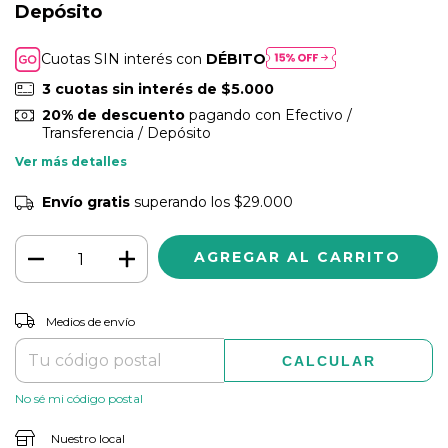
Depósito
Cuotas SIN interés con
DÉBITO
3
cuotas sin interés de
$5.000
20% de descuento
pagando con Efectivo /
Transferencia / Depósito
Ver más detalles
Envío gratis
superando los
$29.000
CAMBIAR CP
Entregas para el CP:
Medios de envío
CALCULAR
No sé mi código postal
Nuestro local