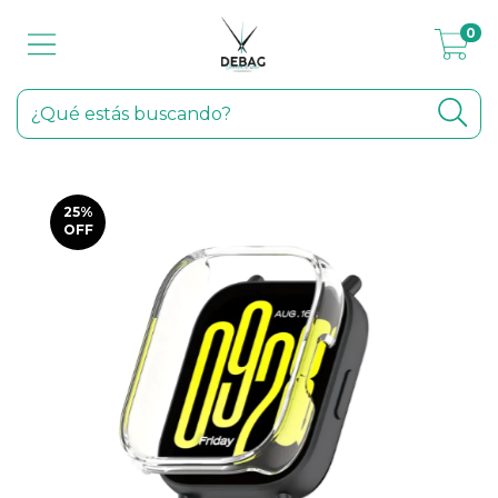
0
25
%
OFF