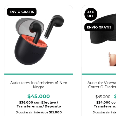
ENVÍO GRATIS
33
%
OFF
ENVÍO GRATIS
Auriculares Inalámbricos x1 Neo
Auricular Vinch
Negro
Correr O Diade
$45.000
$45.000
$36.000
con
Efectivo /
$24.000
co
Transferencia / Depósito
Transferenci
3
cuotas sin interés de
$15.000
3
cuotas sin int